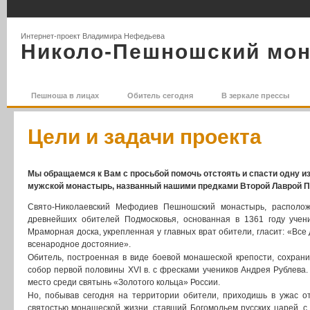
Интернет-проект Владимира Нефедьева
Николо-Пешношский мо
Пешноша в лицах
Обитель сегодня
В зеркале прессы
Цели и задачи проекта
Мы обращаемся к Вам с просьбой помочь отстоять и спасти одну 
мужской монастырь, названный нашими предками Второй Лаврой 
Свято-Николаевский Мефодиев Пешношский монастырь, расположе
древнейших обителей Подмосковья, основанная в 1361 году уче
Мраморная доска, укрепленная у главных врат обители, гласит: «Вс
всенародное достояние».
Обитель, построенная в виде боевой монашеской крепости, сохрани
собор первой половины XVI в. с фресками учеников Андрея Рублева
место среди святынь «Золотого кольца» России.
Но, побывав сегодня на территории обители, приходишь в ужас о
святостью монашеской жизни, ставший Богомольем русских царей, 