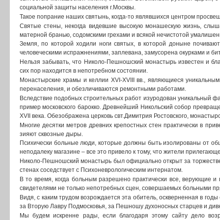
социальной защиты населения г.Москвы.
Такое попрание наших святынь, когда-то являвшихся центром просвещ
Святые стены, некогда видевшие высокую монашескую жизнь, слыш
матерной бранью, содомскими грехами и всякой нечистотой умалишен
Земля, по которой ходили ноги святых, в которой доныне почива
человеческими испражнениями, заплевана, замусорена окурками и би
Нельзя забывать, что Николо-Пешношский монастырь известен и бла
сих пор находится в непотребном состоянии.
Монастырские храмы и келлии XVI-XVIII вв., являющиеся уникальны
перенаселения, и обезличиваются ремонтными работами.
Вследствие подобных строительных работ изуродован уникальный фас
пример московского барокко. Древнейший Никольский собор превращ
XVII века. Обезображена церковь свт.Димитрия Ростовского, монастырс
Многие десятки метров древних крепостных стен практически в при
зияют сквозные дыры.
Психически больные люди, которые должны быть изолированы от общ
неподалеку магазине – все это привело к тому, что жители прилегающе
Николо-Пешношский монастырь был официально открыт за торжествен
стенах соседствует с Психоневрологическим интернатом.
В то время, когда больным разрешено практически все, верующие и п
свидетелями не только непотребных сцен, совершаемых больными прям
Видя, с каким трудом возрождается эта обитель, оскверненная в годы
за Вторую Лавру Подмосковья, за Пешношу духоносных старцев и див
Мы будем искренне рады, если благодаря этому сайту дело воз