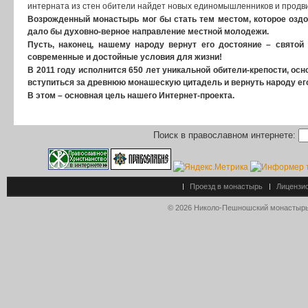
интерната из стен обители найдет новых единомышленников и продви
Возрожденный монастырь мог бы стать тем местом, которое оздор
дало бы духовно-верное направление местной молодежи.
Пусть, наконец, нашему народу вернут его достояние – свято
современные и достойные условия для жизни!
В 2011 году исполнится 650 лет уникальной обители-крепости, о
вступиться за древнюю монашескую цитадель и вернуть народу ег
В этом – основная цель нашего Интернет-проекта.
Поиск в православном интернете:
Проезд в монастырь
Лицензи
© 2026 Николо-Пешношский монастырь