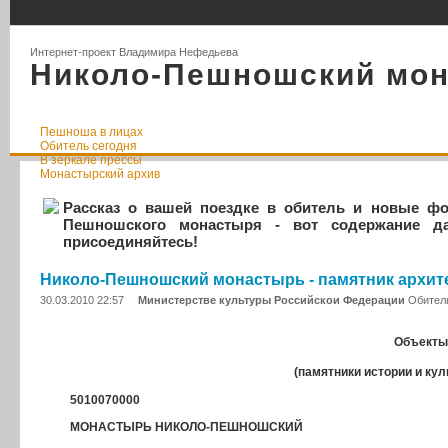
Интернет-проект Владимира Нефедьева
Николо-Пешношский мо
Пешноша в лицах
Обитель сегодня
В зеркале прессы
Монастырский архив
Рассказ о вашей поездке в обитель и новые ф
Пешношского монастыря - вот содержание да
присоединяйтесь!
Николо-Пешношский монастырь - памятник архит
30.03.2010 22:57
Министерстве культуры Российскои Федерации
Обител
Объекты
(памятники истории и ку
5010070000
МОНАСТЫРЬ НИКОЛО-ПЕШНОШСКИЙ