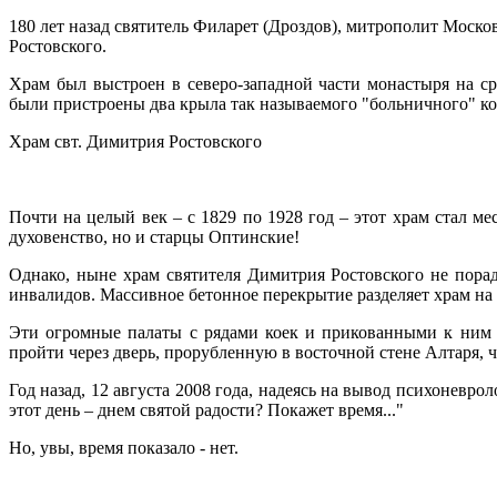
180 лет назад святитель Филарет (Дроздов), митрополит Моско
Ростовского.
Храм был выстроен в северо-западной части монастыря на с
были пристроены два крыла так называемого "больничного" к
Храм свт. Димитрия Ростовского
Почти на целый век – с 1829 по 1928 год – этот храм стал 
духовенство, но и старцы Оптинские!
Однако, ныне храм святителя Димитрия Ростовского не пора
инвалидов. Массивное бетонное перекрытие разделяет храм на
Эти огромные палаты с рядами коек и прикованными к ним 
пройти через дверь, прорубленную в восточной стене Алтаря, 
Год назад, 12 августа 2008 года, надеясь на вывод психоневро
этот день – днем святой радости? Покажет время..."
Но, увы, время показало - нет.