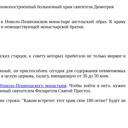
ь новопостроенный больничный храм святителя Димитрия
ь в Николо-Пешношском монастыре ангельский образ. К храму
й и немоществующей монастырской братии.
ких старцев, к совету которых прибегали не только миряне и
енный, он приспособлен сегодня для содержания невменяемых
в целую церковь, палату, вмещающую от 30 до 50 коек.
Николо-Пешношского монастыря
. Чтобы войти в него, нужно
ященный святителем Филаретом Святой Престол.
ие строки: "Каким встретит этот храм свое 180-летие? Будет ли