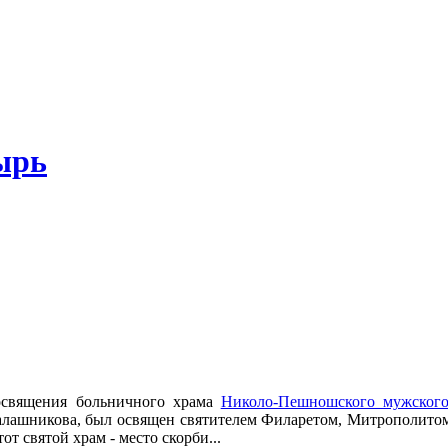
ырь
 освящения больничного храма
Николо-Пешношского мужского
алашникова, был освящен святителем Филаретом, Митрополитом 
т святой храм - место скорби...