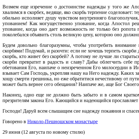
Возмем еще изречение о достоинстве надежды у того же Апо
хвалимся в скорбех, ведяще, яко скорбь терпение соделовает: т
обильно исполняет душу чувством внутренняго благополучия, 
упованием! Как могущественно упование, когда Апостол реши
упование, когда оно дает возможность не только без ропота
поколебался объявить столь великую цену, которою оно должно
Будем довольно благоразумны, чтобы употребить внимание 
скорбями! Подумай, и разочти: если не хочешь терпеть скорби
скорбь, кто живет без скорбей? А потому не лучше ли старать
скорби превратит в радость и славу? Дабы облегчить себе п
обетования Его, наипаче о неизреченном Его милосердии в Ии
взывает Сам Господь, укрепляя нашу на Него надежду. Каких з
хощу смерти грешника, но еже обратитися нечестивому от пут
может быть вернее сего обещания? Наипаче же, аще Бог Своего С
Наконец, одно еще не должно быть забыто и в самом кратк
презрителям закона Его. Кающийся и надеющийся прославляет 
Господи! Даруй всем слышащим сие надежду покаяния и спасени
Говорено в
Николо-Пешношском монастыре
29 июня (12 августа по новому стилю)