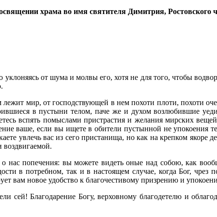
священии храма во имя святителя Димитрия, Ростовского ч
отно уклоняясь от шума и молвы его, хотя не для того, чтобы водв
.
ом лежит мир, от господствующей в нем похоти плоти, похоти оче
ившиеся в пустыни телом, паче же и духом возлюбившие уедин
аетесь вспять помыслами пристрастия и желания мирских вещей
ение ваше, если вы ищете в обители пустынной не упокоения те
ете увлечь вас из сего пристанища, но как на крепком якоре д
и воздвигаемой.
 нас попечения: вы можете видеть оные над собою, как вообще
дости в потребном, так и в настоящем случае, когда Бог, чрез
ует вам новое удобство к благочестивому призрению и упокоен
и сей! Благодарение Богу, верховному благодетелю и облагод