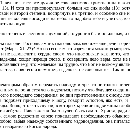
 Павел полагает все духовное совершенство христианина в жи
I. 13). И хотя он присовокупляет: больши же сих любы (13); хот
рвой и второй степени, воспрянуть на третию, и особенно сие н
сли ты хочешь восходить на небо: то надобно тебе и учиться, к
пить на оную.
ию степень из лествицы духовной, то уронил бы и остальныя, и
 глаголет Господь: аминь глаголю вам, яко иже аще речет горе се
ечет (Марк. XI. 23)? Но из сего самаго изречения можно усмотре
 и не размыслит в сердце своем, что иное значат, как не то, ч
дежды, хощет изрещи слово, и совершить дело веры, хотя не го
дставляют ему, что желаемое им трудно, что Бог не всякому яв
ается, слово его изнемогает, и дело ея не совершается. Так не
 некоторым образом пережить надежду и чрез то не только ниче
енным не останется чего надеяться, потому что будущее соединит
 сего последняго совершения, во дни приготовления к оному, лю
ти подобает приходящему к Богу, говорит Апостол, яко есть, 
ды. Знаю, что есть случаи, в которых крепкие подвижники любв
жией; так Павел желал бы отлучен быть сам от Христа, ради с
о, самою редкостию своею показывают необходимость обыкнов
с собою; забыв надежду собственнаго мздовоздаяния, она питал
и избраннаго Богом народа.