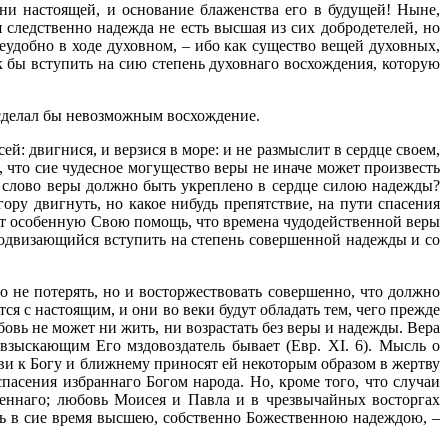
зни настоящей, и основание блаженства его в будущей! Ныне,
я следственно надежда не есть высшая из сих добродетелей, но
еудобно в ходе духовном, – ибо как существо вещей духовных,
ак бы вступить на сию степень духовнаго восхождения, которую
 сделал бы невозможным восхождение.
й: двигнися, и верзися в море: и не размыслит в сердце своем,
ть, что сие чудесное могущество веры не иначе может произвесть
то слово веры должно быть укреплено в сердце силою надежды?
ру двигнуть, но какое нибудь препятствие, на пути спасения
ляет особенную Свою помощь, что времена чудодейственной веры
 подвизающийся вступить на степень совершенной надежды и со
го не потерять, но и восторжествовать совершенно, что должно
ся с настоящим, и они во веки будут обладать тем, чего прежде
бовь не может ни жить, ни возрастать без веры и надежды. Вера
и взыскающим Его мздовоздатель бывает (Евр. XI. 6). Мысль о
и к Богу и ближнему приносят ей некоторым образом в жертву
пасения избраннаго Богом народа. Но, кроме того, что случаи
еннаго; любовь Моисея и Павла и в чрезвычайных восторгах
ась в сие время высшею, собственно Божественною надеждою, –