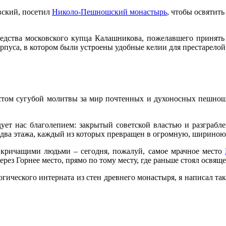
вский, посетил
Николо-Пешношский монастырь
, чтобы освятит
редства московского купца Калашникова, пожелавшего принят
орпуса, в котором были устроены удобные келии для престарело
местом сугубой молитвы за мир почтенных и духоносных пешношс
дует нас благолепием: закрытый советской властью и разграбл
 два этажа, каждый из которых превращен в огромную, шириною 
кричащими людьми – сегодня, пожалуй, самое мрачное место
через Горнее место, прямо по тому месту, где раньше стоял осв
логического интерната из стен древнего монастыря, я написал так