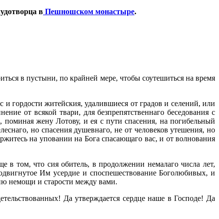
удотворца в
Пешношском монастыре
.
ориться в пустыни, по крайней мере, чтобы соутешиться на время
с и гордости житейския, удалившиеся от градов и селений, или
ение от всякой твари, для безпрепятственнаго беседования с
, поминая жену Лотову, и ея с пути спасения, на погибельный
леснаго, но спасения душевнаго, не от человеков утешения, но
ержитесь на уповании на Бога спасающаго вас, и от волнования
 в том, что сия обитель, в продолжении немалаго числа лет,
 подвигнутое Им усердие и споспешествование Боголюбивых, и
ию немощи и старости между вами.
етельствованных! Да утверждается сердце наше в Господе! Да