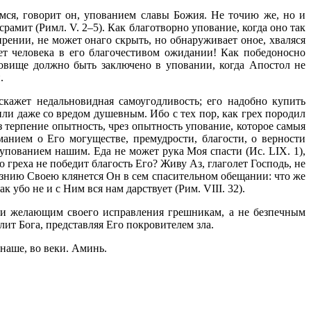
мся, говорит он, упованием славы Божия. Не точию же, но и
срамит (Римл. V. 2–5). Как благотворно упование, когда оно так
рении, не может онаго скрыть, но обнаруживает оное, хваляся
нет человека в его благочестивом ожидании! Как победоносно
кровище должно быть заключено в уповании, когда Апостол не
.
кажет недальновидная самоугодливость; его надобно купить
или даже со вредом душевным. Ибо с тех пор, как грех породил
з терпение опытность, чрез опытность упование, которое самыя
манием о Его могуществе, премудрости, благости, о верности
упованием нашим. Еда не может рука Моя спасти (Ис. LIX. 1),
греха не победит благость Его? Живу Аз, глаголет Господь, не
изнию Своею клянется Он в сем спасительном обещании: что же
 убо не и с Ним вся нам дарствует (Рим. VIII. 32).
 и желающим своего исправления грешникам, а не безпечным
т Бога, представляя Его покровителем зла.
наше, во веки. Аминь.