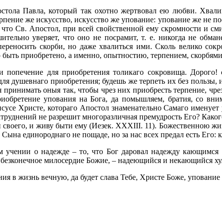
стола Павла, который так охотно жертвовал ею любви. Хвали
ерпение же искусство, искусство же упование: упование же не по
что Св. Апостол, при всей свойственной ему скромности и сми
тельно уверяет, что оно не посрамит, т. е. никогда не обма
 переносить скорби, но даже хвалиться ими. Сколь велико со
 быть приобретено, а именно, опытностию, терпением, скорбями
и попечение для приобретения толикаго сокровища. Дорого! с
 для душевнаго приобретения; будешь же терпеть их без пользы, 
ся принимать оныя так, чтобы чрез них приобресть терпение, чре
риобретение упования на Бога, да помышляем, братия, со вни
сусе Христе, котораго Апостол знаменательно Самаго именует 
атруднений не разрешит многоразличная премудрость Его? Какого 
и своего, и живу быти ему (Иезек. XXXIII. 11). Божественною ж
ына единороднаго не пощаде, но за нас всех предал есть Его: как
ом учении о надежде – то, что Бог даровал надежду кающимся
безконечное милосердие Божие, – надеющийся и некающийся хули
я в жизнь вечную, да будет слава Тебе, Христе Боже, упование 