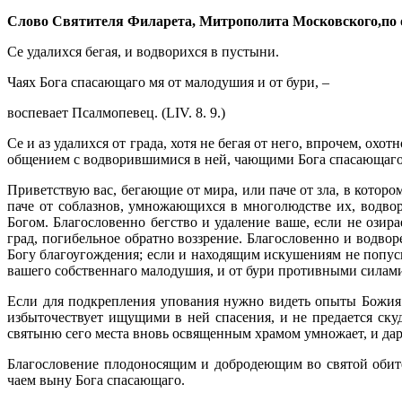
Слово Святителя Филарета, Митрополита Московского,по о
Се удалихся бегая, и водворихся в пустыни.
Чаях Бога спасающаго мя от малодушия и от бури, –
воспевает Псалмопевец. (LIV. 8. 9.)
Се и аз удалихся от града, хотя не бегая от него, впрочем, ох
общением с водворившимися в ней, чающими Бога спасающаго
Приветствую вас, бегающие от мира, или паче от зла, в котор
паче от соблазнов, умножающихся в многолюдстве их, водвор
Богом. Благословенно бегство и удаление ваше, если не озир
град, погибельное обратно воззрение. Благословенно и водвор
Богу благоугождения; если и находящим искушениям не попуска
вашего собственнаго малодушия, и от бури противными силам
Если для подкрепления упования нужно видеть опыты Божия о
избыточествует ищущими в ней спасения, и не предается ску
святыню сего места вновь освященным храмом умножает, и дар
Благословение плодоносящим и добродеющим во святой обител
чаем выну Бога спасающаго.