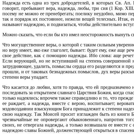
Надежда есть одна из трех добродетелей, в которых Св. Ап.
говорит, пребывают вера, надежда, любы, три сия (1 Кор. XII
посему не можно ее пренебрегать; поелику неудобно, мимо пе
так и порядок их постояннее, нежели вещей телесных. Итак, е
называют надеждою, и подвизаться, чтобы действительно всту
Можно сказать, что если бы кто имел неосторожность вынуть с
Что могущественнее веры, о которой с таким сильным уверением
но веру имеет, яко еже глаголет, бывает: будет ему, еже аще р
свое действие, как с помощию надежды. Ибо слова: аще речет
Если верующий, но не вступивший на степень совершенной на
затрудняющее, удалить, помыслы сердца его разделяются и пре
прошли, и от таковых безнадежных помыслов, дух веры разсып
степени веры упадает.
Что касается до любви, хотя то правда, что ей предназначено
последовать за открытием славнаго Царствия Божия, когда спас
только надеялись; впрочем также справедливо и то, что прежде
ее раждает, а надежда, вместе с верою, воспитывает; верова
мздовоздаянии взыскующим Бога принадлежит к степени надеж
свою надежду. Так Моисей просит изглажден быть из книги Бо
чрезвычайные не опровергают обыкновеннаго, напротив тог
своих, не отвергала надежды, а только возвышала ее вместе 
надеждою славы Божией, долженствующей открыться в спасени