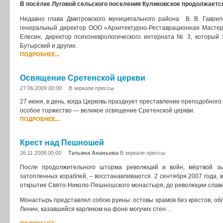
В посёлке Луговой сельского поселения Куликовское продолжает
Недавно глава Дмитровского муниципального района В. В. Гаври
генеральный директор ООО «Архитектурно-Реставрационная Мастерск
Елесин, директор психоневрологического интерната № 3, который
Бутырский и другие.
ПОДРОБНЕЕ...
Освящение Сретенской церкви
27.06.2009 00:00
В зеркале прессы
27 июня, в день, когда Церковь празднует преставление преподобно
особое торжество — великое освящение Сретенской церкви.
ПОДРОБНЕЕ...
Крест над Пешношей
26.11.2008 00:00
Татьяна Ананьева
В зеркале прессы
После продолжительного шторма революций и войн, мёртвой зы
затопленных кораблей, – восстанавливаются. 2 сентября 2007 года, 
открытие Свято-Николо-Пешношского монастыря, до революции славн
Монастырь представлял собою руины: остовы храмов без крестов, обл
Ленин, казавшийся карликом на фоне могучих стен…