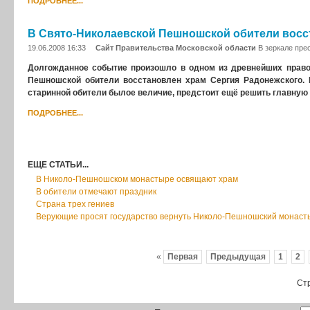
ПОДРОБНЕЕ...
В Свято-Николаевской Пешношской обители восс
19.06.2008 16:33
Сайт Правительства Московской области
В зеркале пре
Долгожданное событие произошло в одном из древнейших право
Пешношской обители восстановлен храм Сергия Радонежского. 
старинной обители былое величие, предстоит ещё решить главную
ПОДРОБНЕЕ...
ЕЩЕ СТАТЬИ...
В Николо-Пешношском монастыре освящают храм
В обители отмечают праздник
Страна трех гениев
Верующие просят государство вернуть Николо-Пешношский монаст
«
Первая
Предыдущая
1
2
Стр