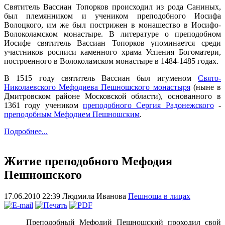
Святитель Вассиан Топорков происходил из рода Саниных,
был племянником и учеником преподобного Иосифа
Волоцкого, им же был пострижен в монашество в Иосифо-
Волоколамском монастыре. В литературе о преподобном
Иосифе святитель Вассиан Топорков упоминается среди
участников росписи каменного храма Успения Богоматери,
построенного в Волоколамском монастыре в 1484-1485 годах.
В 1515 году святитель Вассиан был игуменом
Свято-
Николаевского Мефодиева Пешношского монастыря
(ныне в
Дмитровском районе Московской области), основанного в
1361 году учеником
преподобного Сергия Радонежского
-
преподобным Мефодием Пешношским
.
Подробнее...
Житие преподобного Мефодия
Пешношского
17.06.2010 22:39
Людмила Иванова
Пешноша в лицах
Преподобный Мефодий Пешношский проходил свой