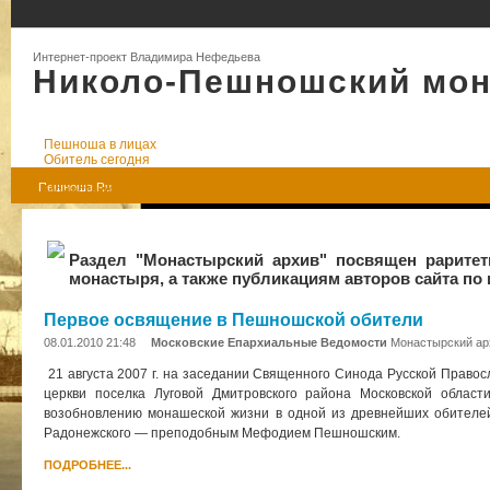
Интернет-проект Владимира Нефедьева
Николо-Пешношский мо
Пешноша в лицах
Обитель сегодня
В зеркале прессы
Пешноша.Ru
Монастырский архив
Раздел "Монастырский архив" посвящен рарите
монастыря, а также публикациям авторов сайта по
Первое освящение в Пешношской обители
08.01.2010 21:48
Московские Епархиальные Ведомости
Монастырский ар
21 августа 2007 г. на заседании Священного Синода Русской Право
церкви поселка Луговой Дмитровского района Московской облас
возобновлению монашеской жизни в одной из древнейших обителей
Радонежского — преподобным Мефодием Пешношским.
ПОДРОБНЕЕ...