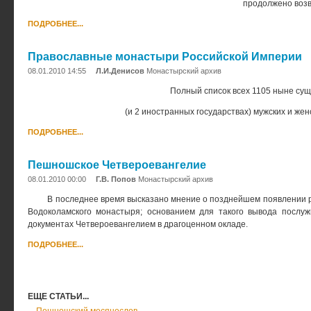
продолжено возв
ПОДРОБНЕЕ...
Православные монастыри Российской Империи
08.01.2010 14:55
Л.И.Денисов
Монастырский архив
Полный список всех 1105 ныне сущ
(и 2 иностранных государствах)
мужских и жен
ПОДРОБНЕЕ...
Пешношское Четвероевангелие
08.01.2010 00:00
Г.В. Попов
Монастырский архив
В последнее время высказано мнение о позднейшем появлении 
Водоколамского монастыря; основанием для такого вывода послу
документах Четвероевангелием в драгоценном окладе.
ПОДРОБНЕЕ...
ЕЩЕ СТАТЬИ...